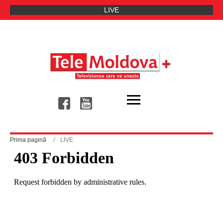
LIVE
for Young Entrepreneurs – Sărbătorirea a 15 ani de Erasmus pentru Tiner
Ultimele Stiri
Prima pagină
LIVE