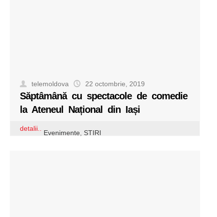
telemoldova
22 octombrie, 2019
Săptâmână cu spectacole de comedie
la Ateneul Național din Iași
detalii..
Evenimente
,
STIRI