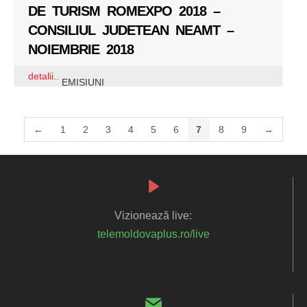
DE TURISM ROMEXPO 2018 –
CONSILIUL JUDETEAN NEAMT –
NOIEMBRIE 2018
detalii..
EMISIUNI
←
1
2
3
4
5
6
7
8
9
→
Vizionează live:
telemoldovaplus.ro/live