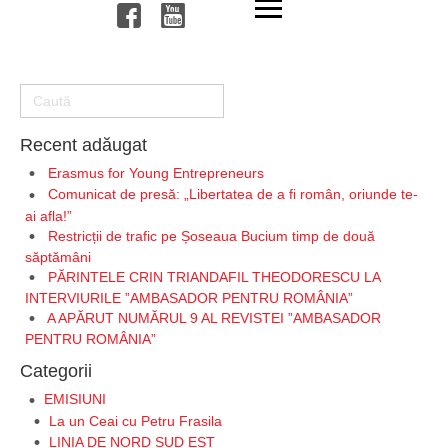
Recent adăugat
Erasmus for Young Entrepreneurs
Comunicat de presă: „Libertatea de a fi român, oriunde te-
ai afla!”
Restricții de trafic pe Șoseaua Bucium timp de două
săptămâni
PĂRINTELE CRIN TRIANDAFIL THEODORESCU LA
INTERVIURILE ”AMBASADOR PENTRU ROMÂNIA”
A APĂRUT NUMĂRUL 9 AL REVISTEI ”AMBASADOR
PENTRU ROMÂNIA”
Categorii
EMISIUNI
La un Ceai cu Petru Frasila
LINIA DE NORD SUD EST