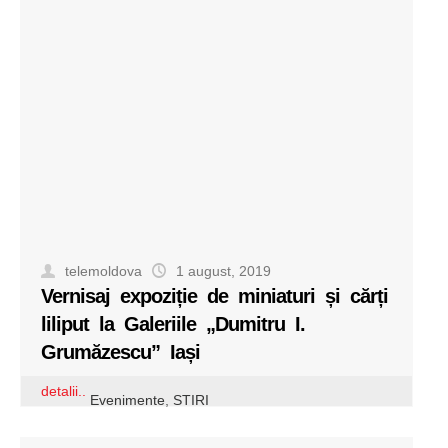
telemoldova
1 august, 2019
Vernisaj expoziție de miniaturi și cărți
liliput la Galeriile „Dumitru I.
Grumăzescu” Iași
detalii..
Evenimente
,
STIRI