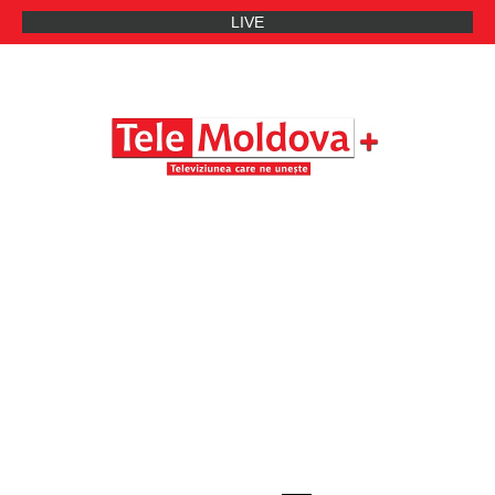
LIVE
oung Entrepreneurs – Sărbătorirea a 15 ani de Erasmus pentru Tineri Antr
Ultimele Stiri