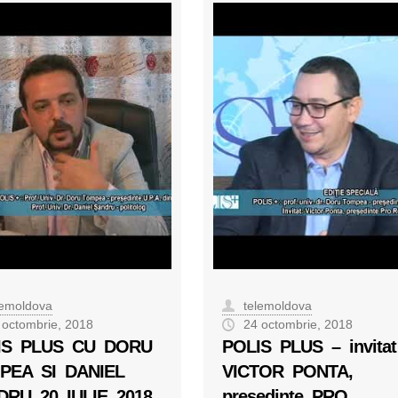
lemoldova
telemoldova
 octombrie, 2018
24 octombrie, 2018
IS PLUS CU DORU
POLIS PLUS – invitat
PEA SI DANIEL
VICTOR PONTA,
DRU 20 IULIE 2018
presedinte PRO