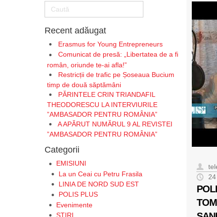
Recent adăugat
Erasmus for Young Entrepreneurs
Comunicat de presă: „Libertatea de a fi
român, oriunde te-ai afla!”
Restricții de trafic pe Șoseaua Bucium
timp de două săptămâni
PĂRINTELE CRIN TRIANDAFIL
THEODORESCU LA INTERVIURILE
”AMBASADOR PENTRU ROMÂNIA”
A APĂRUT NUMĂRUL 9 AL REVISTEI
”AMBASADOR PENTRU ROMÂNIA”
Categorii
EMISIUNI
te
La un Ceai cu Petru Frasila
24
LINIA DE NORD SUD EST
POL
POLIS PLUS
TOM
Evenimente
SAN
STIRI