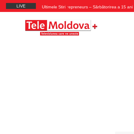
LIVE
Erasmus for Young Entrepreneurs – Sărbătorirea a 15 ani de E
Ultimele Stiri