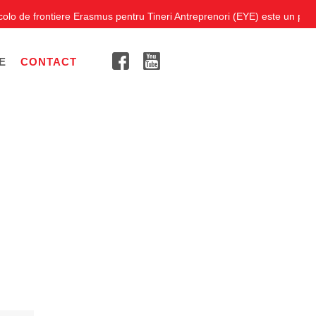
 frontiere Erasmus pentru Tineri Antreprenori (EYE) este un program de 
E
CONTACT