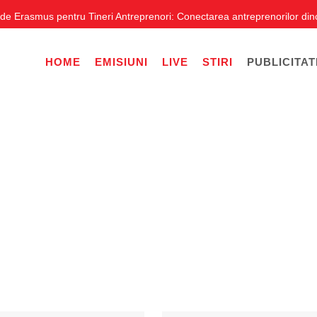
rasmus pentru Tineri Antreprenori: Conectarea antreprenorilor dincolo de
HOME
EMISIUNI
LIVE
STIRI
PUBLICITAT