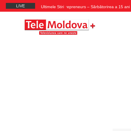
LIVE
Erasmus for Young Entrepreneurs – Sărbătorirea a 15 ani de E
Ultimele Stiri