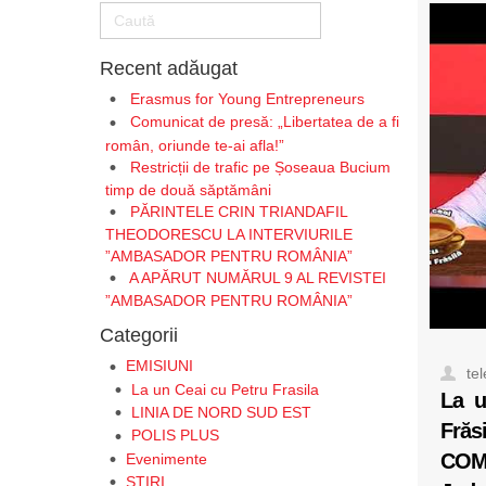
Recent adăugat
Erasmus for Young Entrepreneurs
Comunicat de presă: „Libertatea de a fi
român, oriunde te-ai afla!”
Restricții de trafic pe Șoseaua Bucium
timp de două săptămâni
PĂRINTELE CRIN TRIANDAFIL
THEODORESCU LA INTERVIURILE
”AMBASADOR PENTRU ROMÂNIA”
A APĂRUT NUMĂRUL 9 AL REVISTEI
”AMBASADOR PENTRU ROMÂNIA”
Categorii
EMISIUNI
te
La un Ceai cu Petru Frasila
La u
LINIA DE NORD SUD EST
Frăs
POLIS PLUS
COM
Evenimente
STIRI