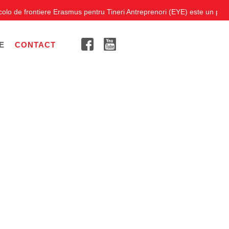
 frontiere Erasmus pentru Tineri Antreprenori (EYE) este un program de 
E
CONTACT