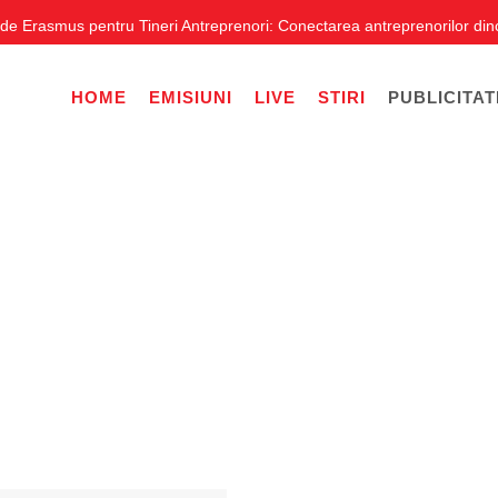
rasmus pentru Tineri Antreprenori: Conectarea antreprenorilor dincolo de
HOME
EMISIUNI
LIVE
STIRI
PUBLICITAT